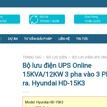
rợ
Đổi trả
Giao hàng
N PHÍ
TRONG 7 NGÀY
TOÀN QUỐC
DỰ ÁN
TƯ VẤN-GIẢI PHÁP
LIÊN HỆ
TIN TỨC
TRANG CHỦ
/
BỘ LƯU ĐIỆN
/
BỘ LƯU ĐIỆN UPS ON
Bộ lưu điện UPS Online
15KVA/12KW 3 pha vào 3 P
ra. Hyundai HD-15K3
Model: Hyundai HD-15K3