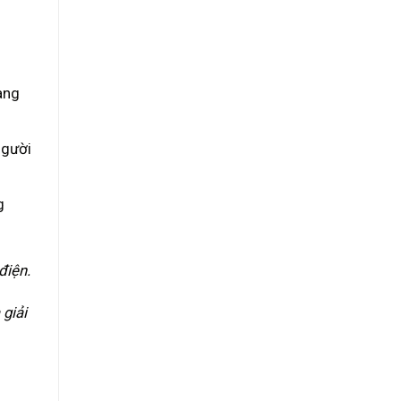
àng
người
g
điện.
giải