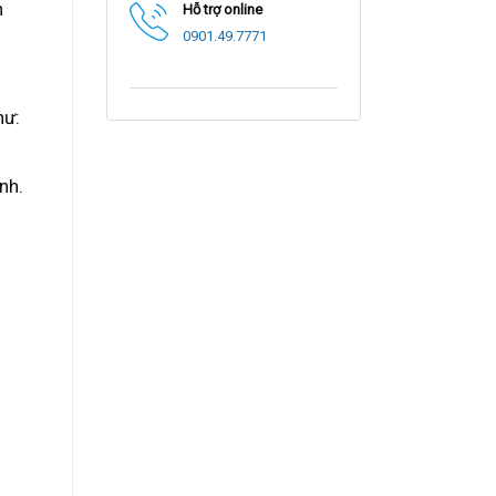
n
Hỗ trợ online
0901.49.7771
hư:
nh.