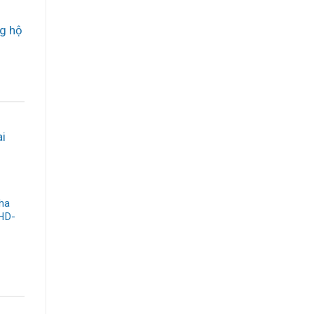
g hộ
ha
 HD-