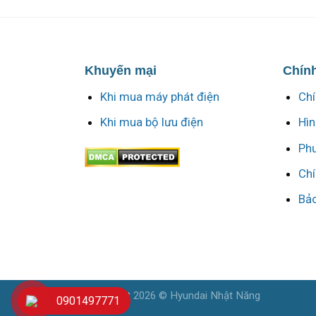
Khuyến mại
Chính
Khi mua máy phát điện
Chí
Khi mua bộ lưu điện
Hìn
Phư
Chí
Bảo
Copyright 2026 © Hyundai Nhật Năng
0901497771