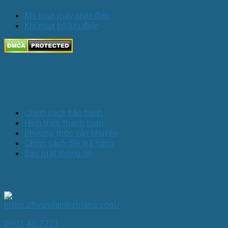
Khi mua máy phát điện
Khi mua bộ lưu điện
Chính sách công ty
Chính sách bảo hành
Hình thức thanh toán
Phương thức vận chuyển
Chính sách đổi trả hàng
Bảo mật thông tin
Hotline liên hệ:
0901.49.7771