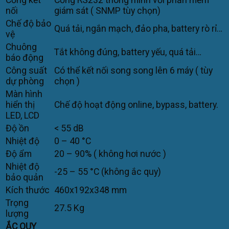
nối
giám sát ( SNMP tùy chọn)
Chế độ bảo
Quá tải, ngắn mạch, đảo pha, battery rò rỉ…
vệ
Chuông
Tắt không đúng, battery yếu, quá tải…
báo động
Công suất
Có thể kết nối song song lên 6 máy ( tùy
dự phòng
chọn )
Màn hình
hiển thị
Chế độ hoạt động online, bypass, battery.
LED, LCD
Độ ồn
< 55 dB
Nhiệt độ
0 – 40 °C
Độ ẩm
20 – 90% ( không hơi nước )
Nhiệt độ
-25 – 55 °C (không ắc quy)
bảo quản
Kích thước
460x192x348 mm
Trọng
27.5 Kg
lượng
ẮC QUY