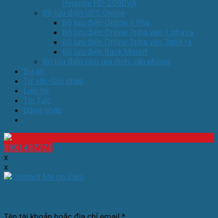
Hyundai HD-2000VA
Bộ lưu điện UPS Online
Bộ lưu điện Online 1 Pha
Bộ lưu điện Online 3pha vào 1 pha ra
Bộ lưu điện Online 3pha vào 3pha ra
Bộ lưu điện Rack Mount
Bộ lưu điện cho gia đình, văn phòng
Dự án
Tư vấn-Giải pháp
Liên hệ
Tin Tức
Đăng nhập
0901497771
x
x
Đăng nhập
Tên tài khoản hoặc địa chỉ email
*