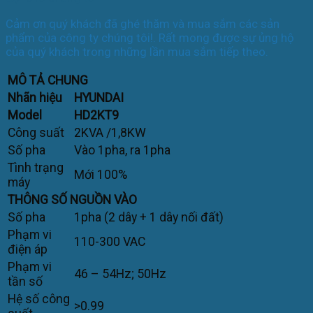
Cảm ơn quý khách đã ghé thăm và mua sắm các sản
phẩm của công ty chúng tôi!. Rất mong được sự ủng hộ
của quý khách trong những lần mua sắm tiếp theo.
MÔ TẢ CHUNG
Nhãn hiệu
HYUNDAI
Model
HD2KT9
Công suất
2KVA /1,8KW
Số pha
Vào 1pha, ra 1pha
Tình trạng
Mới 100%
máy
THÔNG SỐ NGUỒN VÀO
Số pha
1pha (2 dây + 1 dây nối đất)
Phạm vi
110-300 VAC
điện áp
Phạm vi
46 – 54Hz; 50Hz
tần số
Hệ số công
>0.99