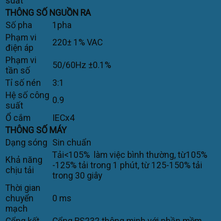
suất
THÔNG SỐ NGUỒN RA
Số pha
1pha
Phạm vi
220± 1% VAC
điện áp
Phạm vi
50/60Hz ±0.1%
tần số
Tỉ số nén
3:1
Hệ số công
0.9
suất
Ổ cắm
IECx4
THÔNG SỐ MÁY
Dạng sóng
Sin chuẩn
Tải<105% làm việc bình thường, từ105%
Khả năng
-125% tải trong 1 phút, từ 125-150% tải
chịu tải
trong 30 giây
Thời gian
chuyển
0 ms
mạch
Cổng kết
Cổng RS232 thông minh với phần mềm