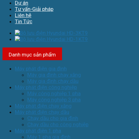
Dự án
Tư vấn-Giải pháp
Liên hệ
Tin Tức
Danh mục sản phẩm
Máy phát điện gia đình
Máy gia đình chạy xăng
Máy gia đình chạy dầu
Máy phát điện công nghiệp
Máy công nghiệp 1 pha
Máy công nghiệp 3 pha
Máy phát điện chạy xăng
Máy phát điện chạy dầu
Chạy dầu cho gia đình
Chạy dầu cho công nghiệp
Máy phát điện 1 pha
Máy 1 pha gia đình