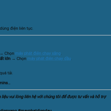
dùng điện liên tục.
→ Chọn
máy phát điện chạy xăng
.
ất lớn
→ Chọn
máy phát điện chạy dầu
.
quá tải.
mmins…
iệu vui lòng liên hệ với chúng tôi để được tư vấn và hỗ trợ
tdienxang #mayphatdiendau