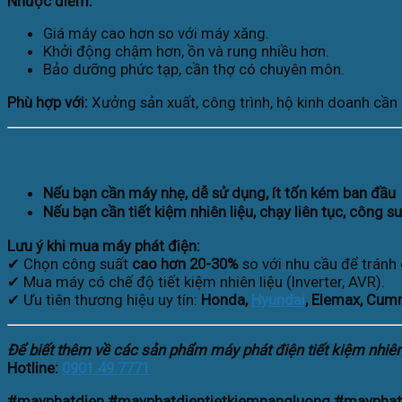
Nhược điểm:
Giá máy cao hơn so với máy xăng.
Khởi động chậm hơn, ồn và rung nhiều hơn.
Bảo dưỡng phức tạp, cần thợ có chuyên môn.
Phù hợp với:
Xưởng sản xuất, công trình, hộ kinh doanh cần 
3. Nên Mua Máy Chạy Xăng Hay Chạy Dầu?
Nếu bạn cần máy nhẹ, dễ sử dụng, ít tốn kém ban đầu
Nếu bạn cần tiết kiệm nhiên liệu, chạy liên tục, công su
Lưu ý khi mua máy phát điện:
✔ Chọn công suất
cao hơn 20-30%
so với nhu cầu để tránh 
✔ Mua máy có chế độ tiết kiệm nhiên liệu (Inverter, AVR).
✔ Ưu tiên thương hiệu uy tín:
Honda,
Hyundai
, Elemax, Cu
Để biết thêm về các sản phẩm máy phát điện tiết kiệm nhiên l
Hotline:
0901.49.7771
#mayphatdien #mayphatdientietkiemnangluong #maypha