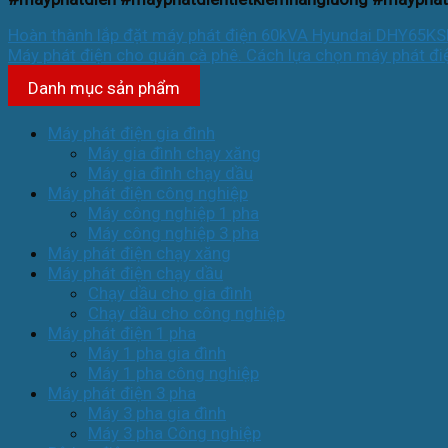
Hoàn thành lắp đặt máy phát điện 60kVA Hyundai DHY65KSE
Máy phát điện cho quán cà phê. Cách lựa chọn máy phát đi
Danh mục sản phẩm
Máy phát điện gia đình
Máy gia đình chạy xăng
Máy gia đình chạy dầu
Máy phát điện công nghiệp
Máy công nghiệp 1 pha
Máy công nghiệp 3 pha
Máy phát điện chạy xăng
Máy phát điện chạy dầu
Chạy dầu cho gia đình
Chạy dầu cho công nghiệp
Máy phát điện 1 pha
Máy 1 pha gia đình
Máy 1 pha công nghiệp
Máy phát điện 3 pha
Máy 3 pha gia đình
Máy 3 pha Công nghiệp