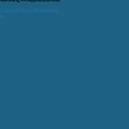
 cho biệt thự ở Bình Dương
ện