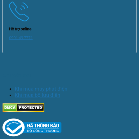
Hỗ trợ online
0901.49.7771
Khuyến mại
Khi mua máy phát điện
Khi mua bộ lưu điện