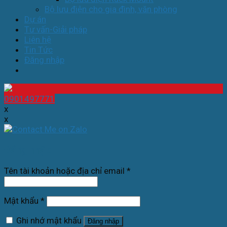
Bộ lưu điện cho gia đình, văn phòng
Dự án
Tư vấn-Giải pháp
Liên hệ
Tin Tức
Đăng nhập
0901497771
x
x
Đăng nhập
Tên tài khoản hoặc địa chỉ email
*
Mật khẩu
*
Ghi nhớ mật khẩu
Đăng nhập