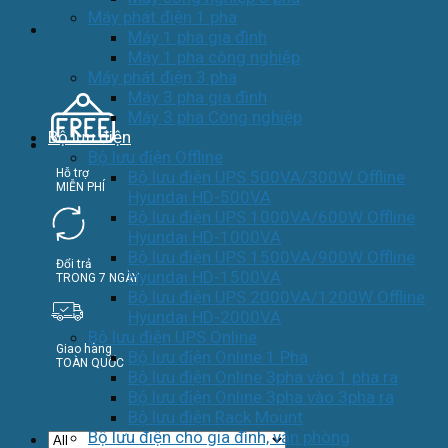
Máy phát điện 1 pha
Máy 1 pha gia đình
Máy 1 pha công nghiệp
Máy phát điện 3 pha
Máy 3 pha gia đình
Máy 3 pha Công nghiệp
Bộ lưu điện
Bộ lưu điện Offline
Hỗ trợ
Bộ lưu điện UPS 500VA/300W Offline
MIỄN PHÍ
Hyundai HD-500VA
Bộ lưu điện UPS 1000VA/600W Offline
Hyundai HD-1000VA
Bộ lưu điện UPS 1500VA/900W Offline
Đổi trả
Hyundai HD-1500VA
TRONG 7 NGÀY
Bộ lưu điện UPS 2000VA/1200W Offline
Hyundai HD-2000VA
Bộ lưu điện UPS Online
Giao hàng
Bộ lưu điện Online 1 Pha
TOÀN QUỐC
Bộ lưu điện Online 3pha vào 1 pha ra
Bộ lưu điện Online 3pha vào 3pha ra
Bộ lưu điện Rack Mount
Bộ lưu điện cho gia đình, văn phòng