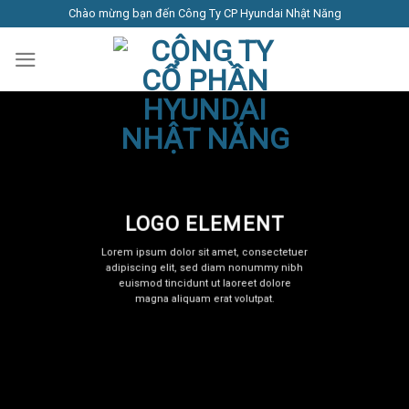
Skip
Chào mừng bạn đến Công Ty CP Hyundai Nhật Năng
to
content
LOGO ELEMENT
Lorem ipsum dolor sit amet, consectetuer
adipiscing elit, sed diam nonummy nibh
euismod tincidunt ut laoreet dolore
magna aliquam erat volutpat.