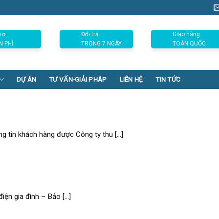
rợ
Đổi trả
Giao hàng
N PHÍ
TRONG 7 NGÀY
TOÀN QUỐC
DỰ ÁN
TƯ VẤN-GIẢI PHÁP
LIÊN HỆ
TIN TỨC
g tin khách hàng được Công ty thu [...]
ện gia đình – Bảo [...]