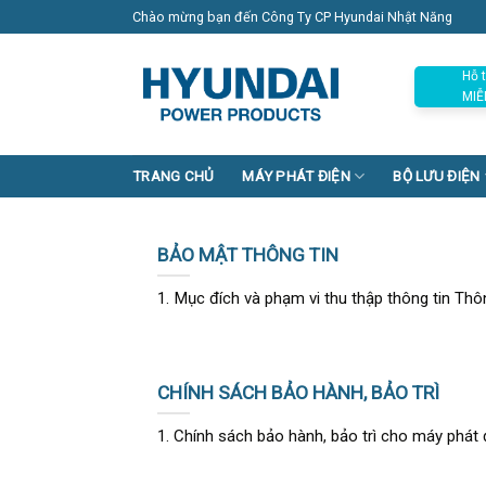
Skip
Chào mừng bạn đến Công Ty CP Hyundai Nhật Năng
to
content
Hỗ t
MIỄ
TRANG CHỦ
MÁY PHÁT ĐIỆN
BỘ LƯU ĐIỆN
BẢO MẬT THÔNG TIN
1. Mục đích và phạm vi thu thập thông tin Thôn
CHÍNH SÁCH BẢO HÀNH, BẢO TRÌ
1. Chính sách bảo hành, bảo trì cho máy phát đi