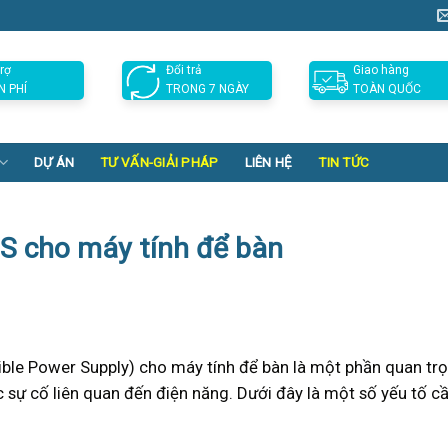
rợ
Đổi trả
Giao hàng
N PHÍ
TRONG 7 NGÀY
TOÀN QUỐC
DỰ ÁN
TƯ VẤN-GIẢI PHÁP
LIÊN HỆ
TIN TỨC
S cho máy tính để bàn
ible Power Supply) cho máy tính để bàn là một phần quan tr
ác sự cố liên quan đến điện năng. Dưới đây là một số yếu tố c