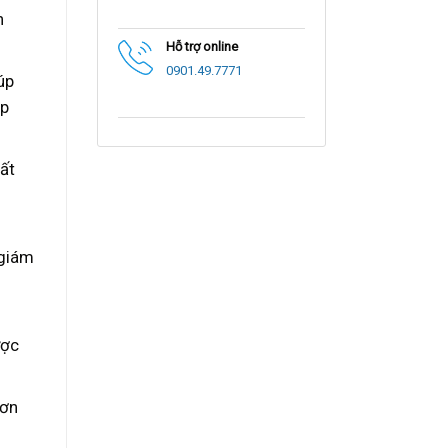
n
Hỗ trợ online
0901.49.7771
úp
úp
tất
 giám
ược
hơn