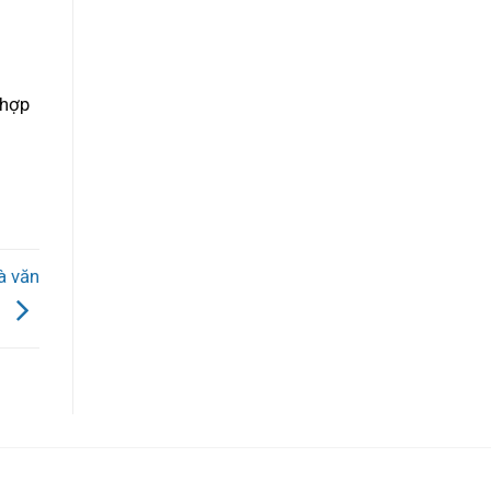
 hợp
à văn
g